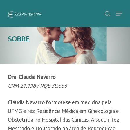
Skip
to
main
Close
content
Menu
SOBRE
Dra. Claudia Navarro
CRM 21.198 / RQE 38.556
Cláudia Navarro formou-se em medicina pela
UFMG e fez Residência Médica em Ginecologia e
Obstetrícia no Hospital das Clínicas. A seguir, fez
Mestrado e Doutorado na área de Reprodução