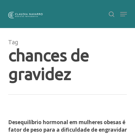
Skip
to
main
Close
content
Menu
Tag
chances de
gravidez
Desequilíbrio hormonal em mulheres obesas é
fator de peso para a dificuldade de engravidar