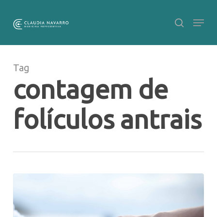
Skip
to
main
Close
content
Menu
Tag
contagem de
folículos antrais