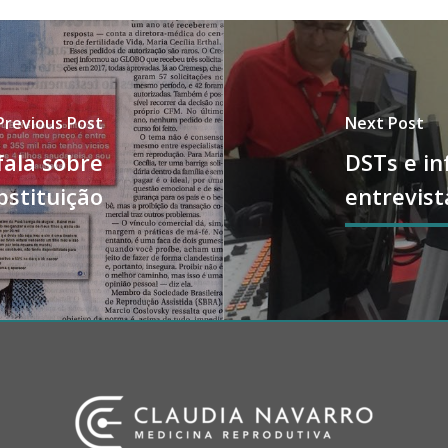
Previous Post
Next Post
fala sobre
DSTs e in
bstituição
entrevist