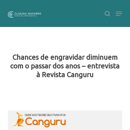
Skip
to
main
Close
content
Menu
Chances de engravidar diminuem
com o passar dos anos – entrevista
à Revista Canguru