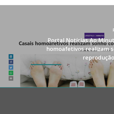
Portal Notícias Ao Minut
homoafetivos realizam 
reprodução