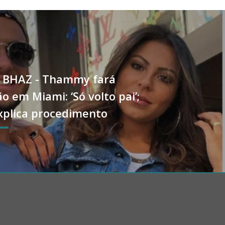
 BHAZ - Thammy fará
ão em Miami: ‘Só volto pai’;
xplica procedimento