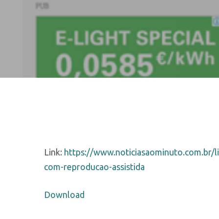
Hit enter to search or ESC to close
Link:
https://www.noticiasaominuto.com.br/l
com-reproducao-assistida
Download