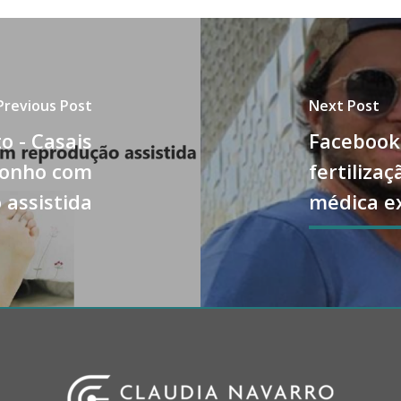
Previous Post
Next Post
o - Casais
Facebook
sonho com
fertilizaç
 assistida
médica e