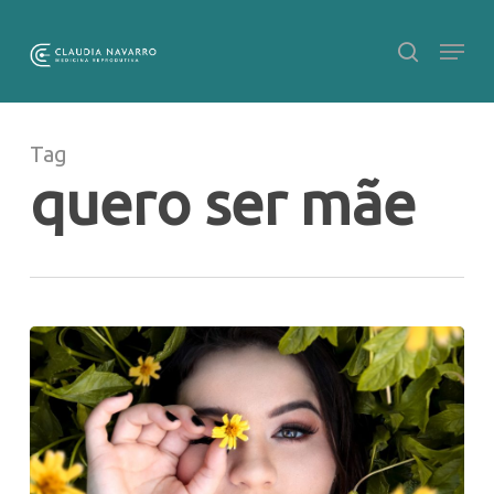
Skip
to
main
Close
content
Menu
Tag
quero ser mãe