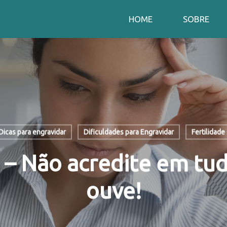
HOME
SOBRE
Dicas para engravidar
Dificuldades para Engravidar
Fertilidade
e – Não acredite em tu
ouve!