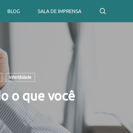
search
BLOG
SALA DE IMPRENSA
infertilidade
do o que você