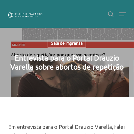
Skip
to
main
Close
content
Menu
Sala de imprensa
Entrevista para o Portal Drauzio
Varella sobre abortos de repetição
Em entrevista para o Portal Drauzio Varella, falei