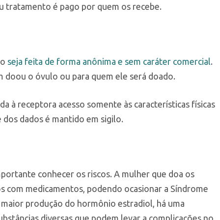
eu tratamento é pago por quem os recebe.
ão
seja feita de forma anônima e sem caráter comercial
.
em doou o óvulo ou para quem ele será doado.
a à receptora acesso somente às características físicas
 dos dados é mantido em sigilo.
ortante conhecer os riscos. A mulher que doa os
ios com medicamentos, podendo ocasionar a Síndrome
 maior produção do hormônio estradiol, há uma
ubstâncias diversas que podem levar a complicações no