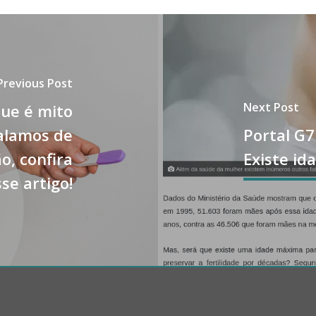
Previous Post
Next Post
que é mito
alamos de
Portal G7 
o, confira
Existe id
se artigo!