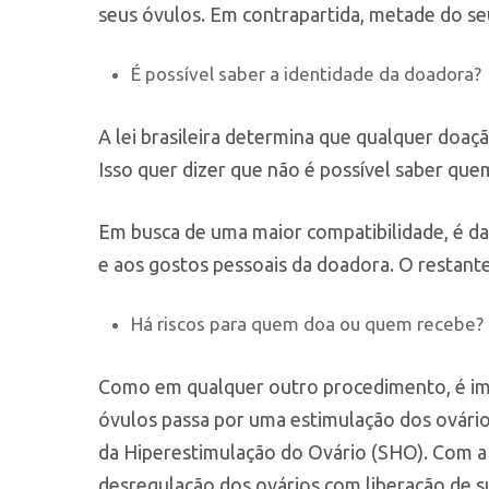
seus óvulos. Em contrapartida, metade do s
É possível saber a identidade da doadora?
A lei brasileira determina que qualquer doaç
Isso quer dizer que não é possível saber qu
Em busca de uma maior compatibilidade, é dad
e aos gostos pessoais da doadora. O restante
Há riscos para quem doa ou quem recebe?
Como em qualquer outro procedimento, é imp
óvulos passa por uma estimulação dos ovár
da Hiperestimulação do Ovário (SHO). Com a
desregulação dos ovários com liberação de s